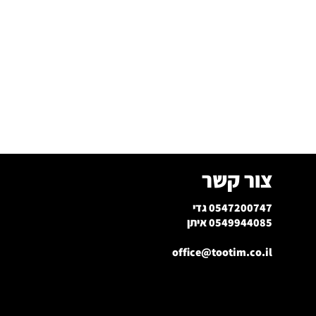
צור קשר
0547200747 גדי
0549944085 איתן
office@tootim.co.il