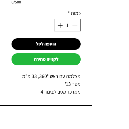
0/500
כמות
*
הוספה לסל
לקנייה מהירה
מצלמה עם ראש 360°, 33 מ"מ
מסך 13'
ממרכז מסב לצינור 4'
ממרכז מסב לצינור 6'
כבל פיברגלס 7 מ"מ אדום
למה כדאי לקנות אצלנו?
מונה מטר
משדר 512 HZ
תשלום מאובטח באשראי באתר