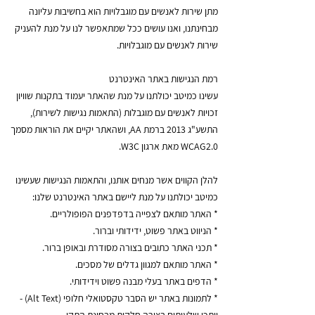
מתן שירות לאנשים עם מוגבלויות הוא בחשיבות עליונה
מבחינתנו, ואנו עושים ככל שמתאפשר לנו על מנת להעניק
שירות לאנשים עם מוגבלויות.
רמת הנגישות באתר האינטרנט
עשינו כמיטב יכולתנו על מנת שהאתר יעמוד בתקנות שוויון
זכויות לאנשים עם מוגבלות (התאמות נגישות לשירות),
התשע"ג 2013 ברמת AA, ושהאתר יקיים את הוראות מסמך
WCAG2.0 מאת ארגון W3C.
​להלן הקווים אשר מנחים אותנו, והתאמות הנגישות שעשינו
כמיטב יכולתנו על מנת ליישם באתר האינטרנט שלנו:
* האתר מותאם לצפייה בדפדפנים הפופולריים.
* הניווט באתר פשוט, ידידותי וברור.
* תכני האתר כתובים בצורה מסודרת ובאופן ברור.
* האתר מותאם למגוון גדלים של מסכים.
* הדפים באתר בעלי מבנה פשוט וידידותי.
* לתמונות באתר יש הסבר טקסטואלי חלופי (Alt Text) -
ייתכן שלעיתים בצורה חלקית מבחינת התקן.