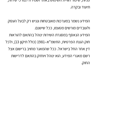
תיעוד ובקרה.
המידע נשמר במערכות מאובטחות ונגיש רק לבעל העסק
ולעובדים מורשים מטעמו, ככל שישנם.
המידע הנאסף במסגרת השירות ינוהל בהתאם להוראות
חוק הגנת הפרטיות, התשמ"א–1981 (כולל תיקון 13), ולכל
דין אחר החל בישראל. ככל שהמאגר מחויב ברישום אצל
רשם מאגרי המידע, הוא ינוהל ויוחזק בהתאם לדרישות
החוק.
המידע עשוי, במידת הצורך ובהתאם לשיקול דעת העסק,
להימסר לצדדים שלישיים לצורך אספקת השירותים או
עמידה בדרישות הדין.
העברת מידע לצורכי קידום, שיווק או דיוור ישיר תתבצע רק
אם ניתנה לכך הסכמה מפורשת ונפרדת של המשתמש
באמצעות סימון מתאים בטפסים באתר. מובהר כי אספקת
השירותים אינה מותנית בהסכמה זו. המשתמש רשאי בכל
עת להסיר עצמו מרשימות דיוור באמצעות קישור להסרה או