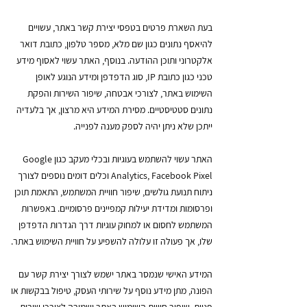
בעת השארת פרטים בטפסי יצירת קשר באתר, עשויים
להיאסף נתונים כגון שם מלא, מספר טלפון, כתובת דואר
אלקטרוני ותוכן ההודעה. בנוסף, האתר עשוי לאסוף מידע
טכני כגון כתובת IP, סוג הדפדפן ומידע הנוגע לאופן
השימוש באתר, לצורכי אבטחה, שיפור השירות והפקת
נתונים סטטיסטיים. מסירת המידע היא מרצון, אך בלעדיה
ייתכן שלא ניתן יהיה לספק מענה לפנייה.
האתר עשוי להשתמש בעוגיות ובכלי מעקב כגון Google
Analytics, Facebook Pixel וכלים דומים נוספים לצורך
ניתוח תנועת גולשים, שיפור חוויית המשתמש, התאמת תוכן
ופרסומות ומדידת יעילות קמפיינים פרסומיים. באפשרות
המשתמש לחסום או למחוק עוגיות דרך הגדרות הדפדפן
שלו, אך פעולה זו עלולה להשפיע על חוויית השימוש באתר.
המידע האישי שנמסר באתר ישמש לצורך יצירת קשר עם
הפונה, מתן מידע נוסף על שירותי העסק, טיפול בבקשות או
פניות, שיפור חוויית השימוש באתר ושמירה לצורכי שירות,