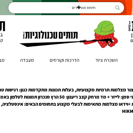
השכרת ציוד
הדרכות וקורסים
מעבדה
מב
 מתמחה בייצור מצלמות תרמיות מקצועיות, בעלות תכונות מתקדמות כגון: רגישות ט
0.03°C !!! פוקוס: אוטומטי/ידני סמן: לייזר + מד מרחק קצב ריענון: 50 הרץ סנכרון תמונות ל
ות +וידאו מצלמות מתאימות לבעלי מקצוע בתחומים הבאים: אינסטלציה,