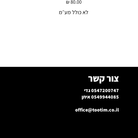
מחיר
לא כולל מע״מ
צור קשר
0547200747 גדי
0549944085 איתן
office@tootim.co.il