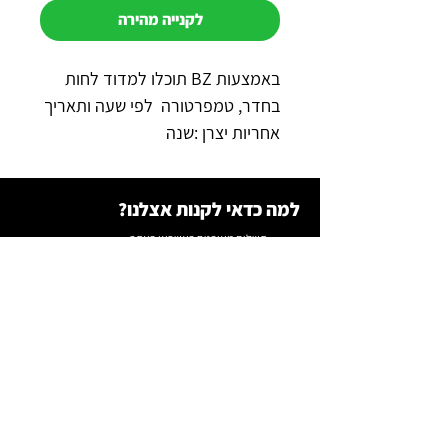
לקנייה מהירה
באמצעות BZ תוכלו למדוד לחות
בחדר, טמפרטורה לפי שעה ותאריך
אחריות יצרן :שנה
ארץ ייצור : TROTEC גרמניה
למה כדאי לקנות אצלנו?
תשלום מאובטח באשראי באתר
משלוח מהיר לכל הארץ
שירות מהיר ב-WhatsApp
תקנון רכש
צור קשר
0547200747
גדי
0549944085 איתן