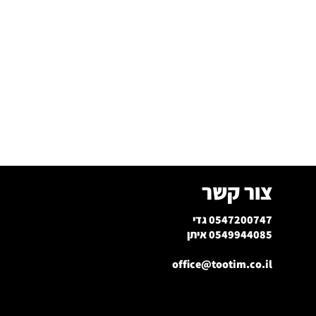
צור קשר
0547200747 גדי
0549944085 איתן
office@tootim.co.il