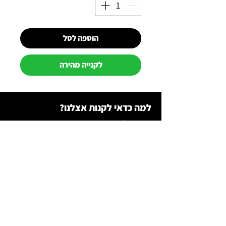
הוספה לסל
לקנייה מהירה
למה כדאי לקנות אצלנו?
תשלום מאובטח באשראי באתר
משלוח מהיר לכל הארץ
שירות מהיר ב-WhatsApp
תקנון רכש
צור קשר
0547200747
גדי
0549944085 איתן