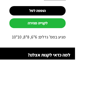
הוספה לסל
לקנייה מהירה
מגיע במס' גדלים: 6*6, 8*8, 10*10
למה כדאי לקנות אצלנו?
תשלום מאובטח באשראי באתר
משלוח מהיר לכל הארץ
שירות מהיר ב-WhatsApp
תקנון רכש
צור קשר
0547200747
גדי