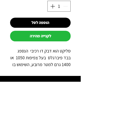
הוספה לסל
לקנייה מהירה
סליקט הוא דבק דו רכיבי הנספג
בבד פיברגלס בעל צפיפות 1050 או
1400 גרם למטר מרובע, השימוש בו
הוא עבור תיקון צנרת ללא הרס
בשיטת הפצ’ יש צורך להשתשמש רק
למה כדאי לקנות אצלנו?
בדבקים בעלי תקן המיועדים לשימוש
זה
תשלום מאובטח באשראי באתר
יצרן: MINOVA גרמניה
משלוח מהיר לכל הארץ
שירות מהיר ב-WhatsApp