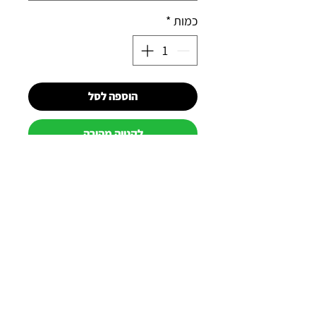
כמות
*
הוספה לסל
לקנייה מהירה
תוצרת הולנד
למה כדאי לקנות אצלנו?
תשלום מאובטח באשראי באתר
משלוח מהיר לכל הארץ
שירות מהיר ב-WhatsApp