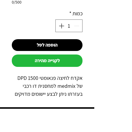
0/500
כמות
*
הוספה לסל
לקנייה מהירה
אקדח לחיצה פנאומטי DPD 1500
של medmix למחסנית דו רכבי
בעזרתו ניתן לבצע יישומים מדויקים
ואחידים על מנת להבטיח כיסוי אחיד
המבנה החזק והטיפול הקל הופכים
למה כדאי לקנות אצלנו?
את DPD 1500 לפתרון האידיאלי
ליישומים מקצועיים בטכנולוגיית
תשלום מאובטח באשראי באתר